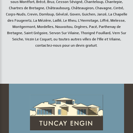
sous Montfort
,
Brécé
,
Bruz
,
Cesson Sévigné
,
Chanteloup
,
Chantepie
,
Chartres de Bretagne
,
Châteaubourg
,
Châteaugiron
,
Chavagne
,
Cintré
,
Corps-Nuds
,
Crevin
,
Domloup
,
Gévézé
,
Goven
,
Guichen
,
Janzé
,
La Chapelle
des Fougeretz
,
La Mézière
,
Laillé
,
Le Rheu
,
L'Hermitage
,
Liffré
,
Melesse
,
Montgermont
,
Mordelles
,
Nouvoitou
,
Orgères
,
Pacé
,
Parthenay de
Bretagne
,
Saint Grégoire
,
Servon Sur Vilaine
,
Thorigné Fouillard
,
Vern Sur
Seiche
,
Vezin Le Coquet
, ou toutes autres villes de l'Ille et Vilaine,
contactez-nous pour un devis gratuit.